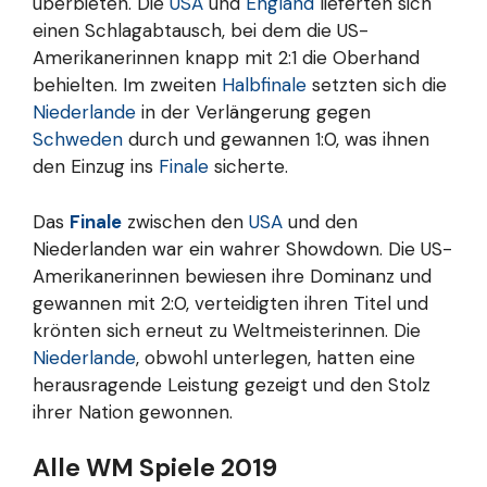
überbieten. Die
USA
und
England
lieferten sich
einen Schlagabtausch, bei dem die US-
Amerikanerinnen knapp mit 2:1 die Oberhand
behielten. Im zweiten
Halbfinale
setzten sich die
Niederlande
in der Verlängerung gegen
Schweden
durch und gewannen 1:0, was ihnen
den Einzug ins
Finale
sicherte.
Das
Finale
zwischen den
USA
und den
Niederlanden war ein wahrer Showdown. Die US-
Amerikanerinnen bewiesen ihre Dominanz und
gewannen mit 2:0, verteidigten ihren Titel und
krönten sich erneut zu Weltmeisterinnen. Die
Niederlande
, obwohl unterlegen, hatten eine
herausragende Leistung gezeigt und den Stolz
ihrer Nation gewonnen.
Alle WM Spiele 2019