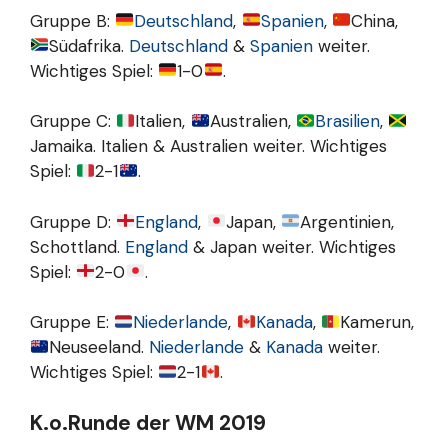
Gruppe B:
Deutschland
,
Spanien
,
China,
Südafrika.
Deutschland
&
Spanien
weiter.
Wichtiges Spiel:
1-0
.
Gruppe C:
Italien,
Australien,
Brasilien
,
Jamaika. Italien & Australien weiter. Wichtiges
Spiel:
2-1
.
Gruppe D:
England
,
Japan,
Argentinien,
Schottland.
England
& Japan weiter. Wichtiges
Spiel:
2-0
.
Gruppe E:
Niederlande
,
Kanada
,
Kamerun,
Neuseeland.
Niederlande
&
Kanada
weiter.
Wichtiges Spiel:
2-1
.
K.o.Runde der WM 2019